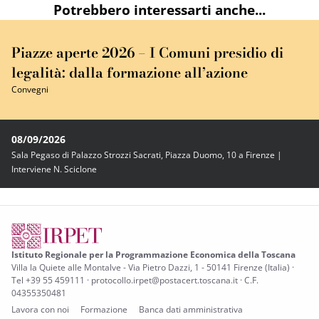
Potrebbero interessarti anche...
Piazze aperte 2026 – I Comuni presidio di
legalità: dalla formazione all’azione
Convegni
08/09/2026
Sala Pegaso di Palazzo Strozzi Sacrati, Piazza Duomo, 10 a Firenze |
Interviene N. Sciclone
Istituto Regionale per la Programmazione Economica della Toscana
Villa la Quiete alle Montalve - Via Pietro Dazzi, 1 - 50141 Firenze (Italia) ·
Tel +39 55 459111 · protocollo.irpet@postacert.toscana.it · C.F.
04355350481
Lavora con noi
Formazione
Banca dati amministrativa