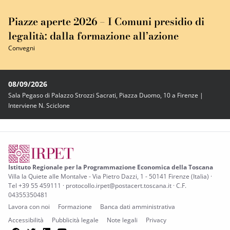
Piazze aperte 2026 – I Comuni presidio di
legalità: dalla formazione all’azione
Convegni
08/09/2026
Sala Pegaso di Palazzo Strozzi Sacrati, Piazza Duomo, 10 a Firenze |
Interviene N. Sciclone
Istituto Regionale per la Programmazione Economica della Toscana
Villa la Quiete alle Montalve - Via Pietro Dazzi, 1 - 50141 Firenze (Italia) ·
Tel +39 55 459111 · protocollo.irpet@postacert.toscana.it · C.F.
04355350481
Lavora con noi
Formazione
Banca dati amministrativa
Accessibilità
Pubblicità legale
Note legali
Privacy