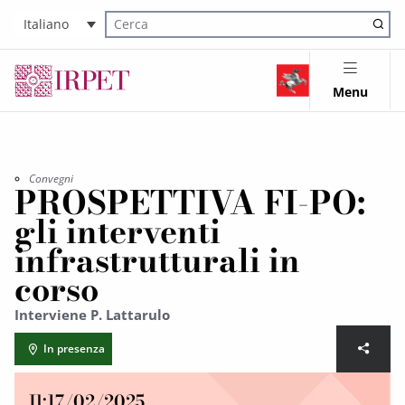
Italiano
Cerca nel sito
Menu
Convegni
PROSPETTIVA FI-PO:
gli interventi
infrastrutturali in
corso
Interviene P. Lattarulo
In presenza
Il:
17/02/2025