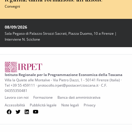
Convegni
08/09/2026
Sala Pegaso di Palazzo Strozzi Sacrati, Piazza Duomo, 10 a Firenze |
Interviene N. Sciclone
Istituto Regionale per la Programmazione Economica della Toscana
Villa la Quiete alle Montalve - Via Pietro Dazzi, 1 - 50141 Firenze (Italia) ·
Tel +39 55 459111 · protocollo.irpet@postacert.toscana.it · C.F.
04355350481
Lavora con noi
Formazione
Banca dati amministrativa
Accessibilità
Pubblicità legale
Note legali
Privacy
Facebook
Twitter
LinkedIn
YouTube