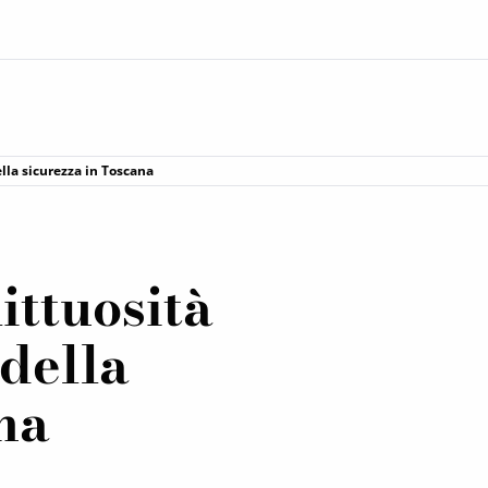
ella sicurezza in Toscana
ittuosità
 della
na