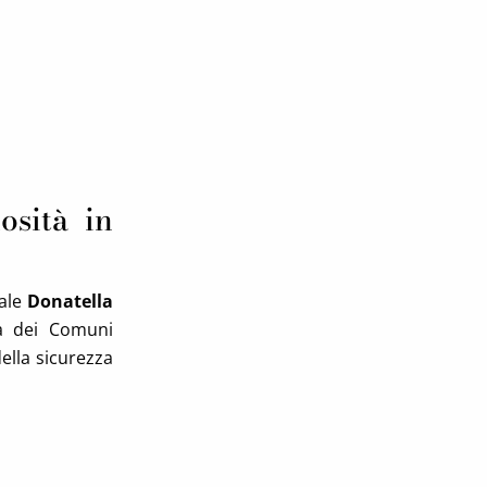
osità in
uale
Donatella
za dei Comuni
della sicurezza