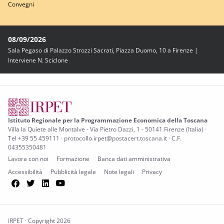
Convegni
08/09/2026
Sala Pegaso di Palazzo Strozzi Sacrati, Piazza Duomo, 10 a Firenze |
Interviene N. Sciclone
Istituto Regionale per la Programmazione Economica della Toscana
Villa la Quiete alle Montalve - Via Pietro Dazzi, 1 - 50141 Firenze (Italia) ·
Tel +39 55 459111 · protocollo.irpet@postacert.toscana.it · C.F.
04355350481
Lavora con noi
Formazione
Banca dati amministrativa
Accessibilità
Pubblicità legale
Note legali
Privacy
Facebook
Twitter
LinkedIn
YouTube
IRPET · Copyright 2026