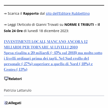
⇒ Scarica il
Rapporto
dal
sito dell’Editore Rubbettino
⇒ Leggi l’Articolo di Gianni Trovati su
NORME E TRIBUTI – Il
Sole 24 Ore
di lunedì 18 dicembre 2023:
INVESTIMENTI LOCALI, MANCANO ANCORA 12
MILIARDI PER TORNARE AI LIVELLI 2010
Spesa risalita a 20 miliardi (+45% sul 2018) ma molto sotto
i livelli ordinari prima dei tagli. Nel Sud crollo del
personale (-27%) superiore a quello di Nord (-18%) e
Centro (-13%)
Relatori
Patrizia Lattarulo
Allegati