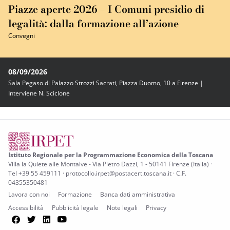
Piazze aperte 2026 – I Comuni presidio di
legalità: dalla formazione all’azione
Convegni
08/09/2026
Sala Pegaso di Palazzo Strozzi Sacrati, Piazza Duomo, 10 a Firenze |
Interviene N. Sciclone
Istituto Regionale per la Programmazione Economica della Toscana
Villa la Quiete alle Montalve - Via Pietro Dazzi, 1 - 50141 Firenze (Italia) ·
Tel +39 55 459111 · protocollo.irpet@postacert.toscana.it · C.F.
04355350481
Lavora con noi
Formazione
Banca dati amministrativa
Accessibilità
Pubblicità legale
Note legali
Privacy
Facebook
Twitter
LinkedIn
YouTube