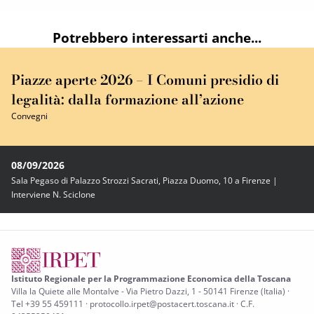
Potrebbero interessarti anche...
Piazze aperte 2026 – I Comuni presidio di
legalità: dalla formazione all’azione
Convegni
08/09/2026
Sala Pegaso di Palazzo Strozzi Sacrati, Piazza Duomo, 10 a Firenze |
Interviene N. Sciclone
Istituto Regionale per la Programmazione Economica della Toscana
Villa la Quiete alle Montalve - Via Pietro Dazzi, 1 - 50141 Firenze (Italia) ·
Tel +39 55 459111 · protocollo.irpet@postacert.toscana.it · C.F.