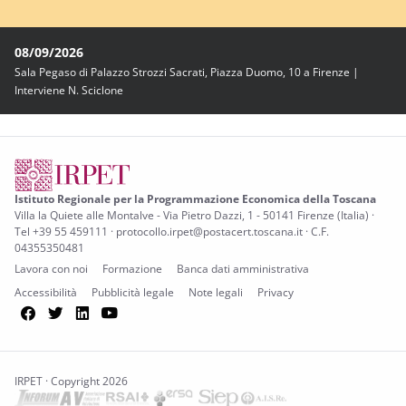
08/09/2026
Sala Pegaso di Palazzo Strozzi Sacrati, Piazza Duomo, 10 a Firenze |
Interviene N. Sciclone
Istituto Regionale per la Programmazione Economica della Toscana
Villa la Quiete alle Montalve - Via Pietro Dazzi, 1 - 50141 Firenze (Italia) ·
Tel +39 55 459111 · protocollo.irpet@postacert.toscana.it · C.F.
04355350481
Lavora con noi
Formazione
Banca dati amministrativa
Accessibilità
Pubblicità legale
Note legali
Privacy
Facebook
Twitter
LinkedIn
YouTube
IRPET · Copyright 2026