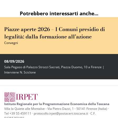
Potrebbero interessarti anche...
Piazze aperte 2026 – I Comuni presidio di
legalità: dalla formazione all’azione
Convegni
08/09/2026
Sala Pegaso di Palazzo Strozzi Sacrati, Piazza Duomo, 10 a Firenze |
Interviene N. Sciclone
Istituto Regionale per la Programmazione Economica della Toscana
Villa la Quiete alle Montalve - Via Pietro Dazzi, 1 - 50141 Firenze (Italia) ·
Tel +39 55 459111 · protocollo.irpet@postacert.toscana.it · C.F.