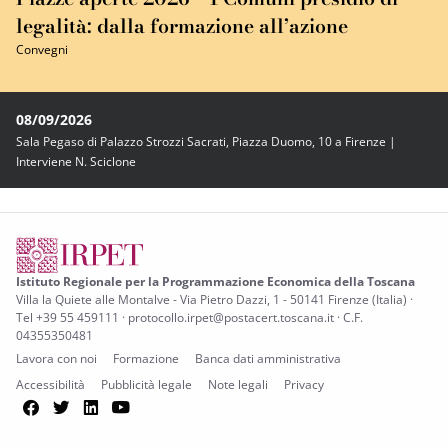
legalità: dalla formazione all’azione
Convegni
08/09/2026
Sala Pegaso di Palazzo Strozzi Sacrati, Piazza Duomo, 10 a Firenze |
Interviene N. Sciclone
Istituto Regionale per la Programmazione Economica della Toscana
Villa la Quiete alle Montalve - Via Pietro Dazzi, 1 - 50141 Firenze (Italia) ·
Tel +39 55 459111 · protocollo.irpet@postacert.toscana.it · C.F.
04355350481
Lavora con noi
Formazione
Banca dati amministrativa
Accessibilità
Pubblicità legale
Note legali
Privacy
Facebook
Twitter
LinkedIn
YouTube