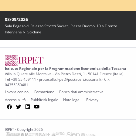
08/09/2026
Sala Pegaso di Palazzo Strozzi Sacrati, Piazza Duomo, 10 a Firenze |
Interviene N. Sciclone
Istituto Regionale per la Programmazione Economica della Toscana
Villa la Quiete alle Montalve - Via Pietro Dazzi, 1 - 50141 Firenze (Italia) ·
Tel +39 55 459111 · protocollo.irpet@postacert.toscana.it · C.F.
04355350481
Lavora con noi
Formazione
Banca dati amministrativa
Accessibilità
Pubblicità legale
Note legali
Privacy
Facebook
Twitter
LinkedIn
YouTube
IRPET · Copyright 2026