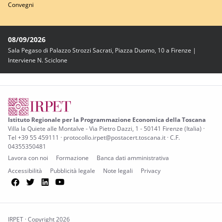
Convegni
08/09/2026
Sala Pegaso di Palazzo Strozzi Sacrati, Piazza Duomo, 10 a Firenze |
Interviene N. Sciclone
Istituto Regionale per la Programmazione Economica della Toscana
Villa la Quiete alle Montalve - Via Pietro Dazzi, 1 - 50141 Firenze (Italia) ·
Tel +39 55 459111 · protocollo.irpet@postacert.toscana.it · C.F.
04355350481
Lavora con noi
Formazione
Banca dati amministrativa
Accessibilità
Pubblicità legale
Note legali
Privacy
Facebook
Twitter
LinkedIn
YouTube
IRPET · Copyright 2026