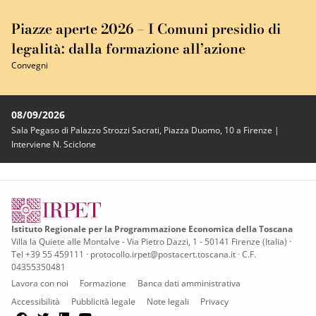
Piazze aperte 2026 – I Comuni presidio di
legalità: dalla formazione all’azione
Convegni
08/09/2026
Sala Pegaso di Palazzo Strozzi Sacrati, Piazza Duomo, 10 a Firenze |
Interviene N. Sciclone
Istituto Regionale per la Programmazione Economica della Toscana
Villa la Quiete alle Montalve - Via Pietro Dazzi, 1 - 50141 Firenze (Italia) ·
Tel +39 55 459111 · protocollo.irpet@postacert.toscana.it · C.F.
04355350481
Lavora con noi
Formazione
Banca dati amministrativa
Accessibilità
Pubblicità legale
Note legali
Privacy