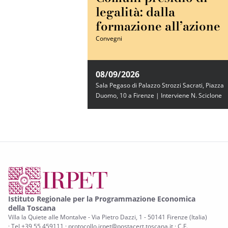
legalità: dalla
formazione all’azione
Convegni
08/09/2026
Sala Pegaso di Palazzo Strozzi Sacrati, Piazza
Duomo, 10 a Firenze | Interviene N. Sciclone
Istituto Regionale per la Programmazione Economica
della Toscana
Villa la Quiete alle Montalve - Via Pietro Dazzi, 1 - 50141 Firenze (Italia)
· Tel +39 55 459111 · protocollo.irpet@postacert.toscana.it · C.F.