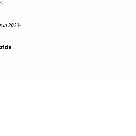
ni
s in 2020-
rizia