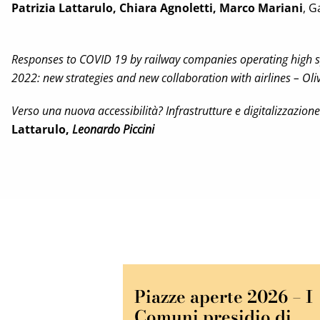
Patrizia Lattarulo, Chiara Agnoletti, Marco Mariani
, G
Responses to COVID 19 by railway companies operating high sp
2022: new strategies and new collaboration with airlines – Oliv
Verso una nuova accessibilità? Infrastrutture e digitalizzazio
Lattarulo,
Leonardo Piccini
Piazze aperte 2026 – I
Comuni presidio di