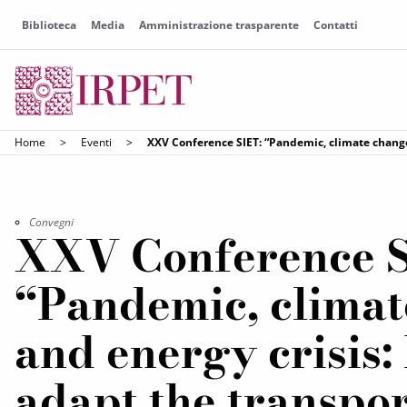
Biblioteca
Media
Amministrazione trasparente
Contatti
Home
>
Eventi
>
XXV Conference SIET: “Pandemic, climate change
Convegni
XXV Conference S
“Pandemic, clima
and energy crisis:
adapt the transpor