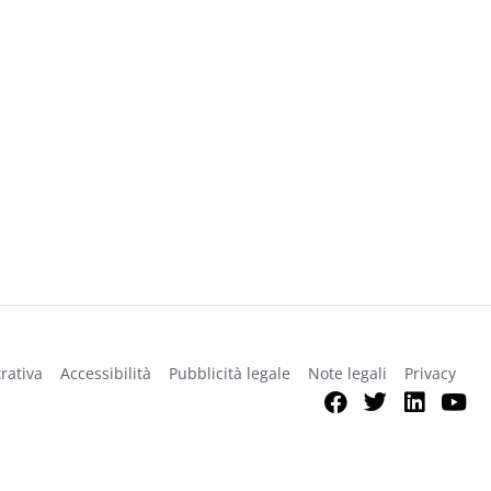
rativa
Accessibilità
Pubblicità legale
Note legali
Privacy
Facebook
Twitter
Link
Y