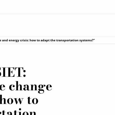
 and energy crisis: how to adapt the transportation systems?”
IET:
te change
 how to
tation