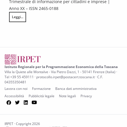
Trimestrale di informazione per cittadini e imprese |
Anno XX – ISSN 2465-0188
Leggi...
Federalismo in Toscana n. 4/2025
Istituto Regionale per la Programmazione Economica della Toscana
Villa la Quiete alle Montalve - Via Pietro Dazzi, 1 - 50141 Firenze (Italia) ·
Tel +39 55 459111 · protocollo.irpet@postacert.toscana.it · C.F.
04355350481
Lavora con noi
Formazione
Banca dati amministrativa
Accessibilità
Pubblicità legale
Note legali
Privacy
Facebook
Twitter
LinkedIn
YouTube
IRPET · Copyright 2026