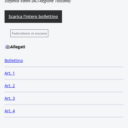
Stefania Vanni (ACI-Regione Toscana)
Scarica l’intero bollettino
Federalismo in toscana
Allegati
Bollettino
Art. 1
Art. 2
Art. 3
Art. 4