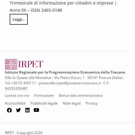
Trimestrale di informazione per cittadini e imprese |
Anno XX – ISSN 2465-0188
Leggi...
Federalismo in Toscana n. 4/2025
Istituto Regionale per la Programmazione Economica della Toscana
Villa la Quiete alle Montalve - Via Pietro Dazzi, 1 - 50141 Firenze (Italia) ·
Tel +39 55 459111 · protocollo.irpet@postacert.toscana.it · C.F.
04355350481
Lavora con noi
Formazione
Banca dati amministrativa
Accessibilità
Pubblicità legale
Note legali
Privacy
Facebook
Twitter
LinkedIn
YouTube
IRPET · Copyright 2026