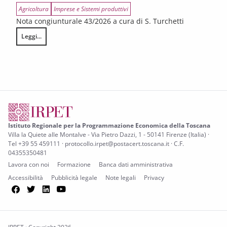
Agricoltura
Imprese e Sistemi produttivi
Nota congiunturale 43/2026 a cura di S. Turchetti
Leggi...
L’annata agraria 2025 in Toscana
Istituto Regionale per la Programmazione Economica della Toscana
Villa la Quiete alle Montalve - Via Pietro Dazzi, 1 - 50141 Firenze (Italia) ·
Tel +39 55 459111 · protocollo.irpet@postacert.toscana.it · C.F.
04355350481
Lavora con noi
Formazione
Banca dati amministrativa
Accessibilità
Pubblicità legale
Note legali
Privacy
Facebook
Twitter
LinkedIn
YouTube