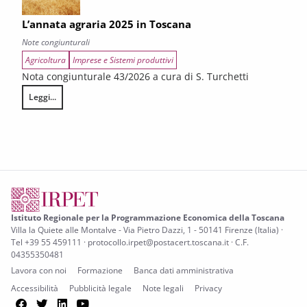
L’annata agraria 2025 in Toscana
Note congiunturali
Agricoltura
Imprese e Sistemi produttivi
Nota congiunturale 43/2026 a cura di S. Turchetti
Leggi...
L’annata agraria 2025 in Toscana
Istituto Regionale per la Programmazione Economica della Toscana
Villa la Quiete alle Montalve - Via Pietro Dazzi, 1 - 50141 Firenze (Italia) ·
Tel +39 55 459111 · protocollo.irpet@postacert.toscana.it · C.F.
04355350481
Lavora con noi
Formazione
Banca dati amministrativa
Accessibilità
Pubblicità legale
Note legali
Privacy
Facebook
Twitter
LinkedIn
YouTube