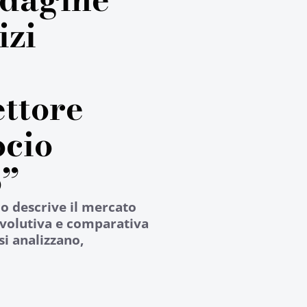
izi
ettore
ocio
o”
o descrive il mercato
 evolutiva e comparativa
 si analizzano,