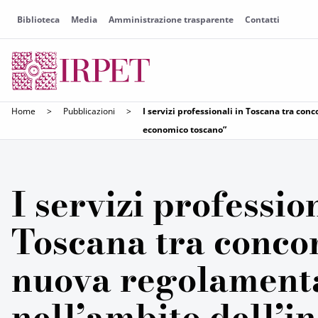
Biblioteca
Media
Amministrazione trasparente
Contatti
Home
>
Pubblicazioni
>
I servizi professionali in Toscana tra con
economico toscano”
I servizi professio
Toscana tra conco
nuova regolament
nell’ambito dell’i