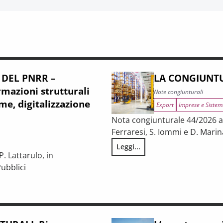
 DEL PNRR –
LA CONGIUNTU
mazioni strutturali
Note congiunturali
me, digitalizzazione
Export
Imprese e Sistem
Nota congiunturale 44/2026 a c
Ferraresi, S. Iommi e D. Marin
Leggi...
LA CONGIUNTURA NELLE PROV
. Lattarulo, in
ubblici
iunturale e trasformazioni strutturali del procurement pubblico