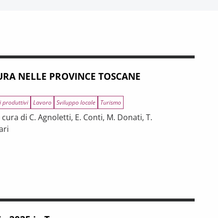
RA NELLE PROVINCE TOSCANE
i produttivi
Lavoro
Sviluppo locale
Turismo
ura di C. Agnoletti, E. Conti, M. Donati, T.
ari
INCE TOSCANE
 tra riforme, digitalizzazione e modelli organizzativi