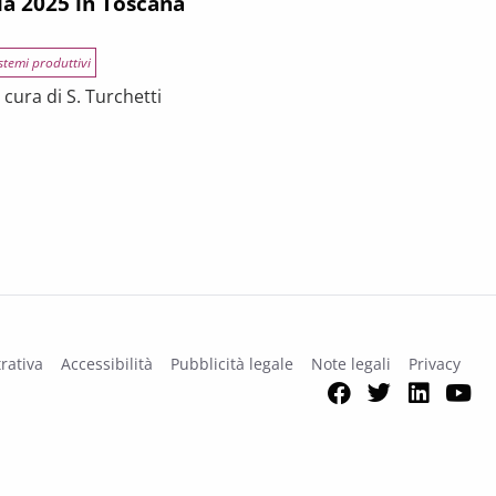
ia 2025 in Toscana
stemi produttivi
cura di S. Turchetti
na
rativa
Accessibilità
Pubblicità legale
Note legali
Privacy
Facebook
Twitter
Link
Y