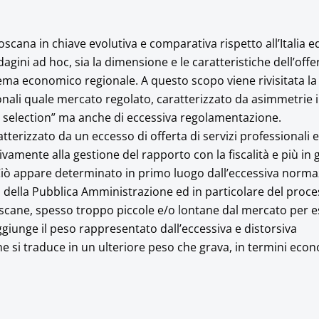
oscana in chiave evolutiva e comparativa rispetto all’Italia e
agini ad hoc, sia la dimensione e le caratteristiche dell’offer
tema economico regionale. A questo scopo viene rivisitata la
sionali quale mercato regolato, caratterizzato da asimmetrie 
 selection” ma anche di eccessiva regolamentazione.
tterizzato da un eccesso di offerta di servizi professionali 
amente alla gestione del rapporto con la fiscalità e più in 
Ciò appare determinato in primo luogo dall’eccessiva norm
 della Pubblica Amministrazione ed in particolare del process
Toscane, spesso troppo piccole e/o lontane dal mercato per 
ggiunge il peso rappresentato dall’eccessiva e distorsiva
 si traduce in un ulteriore peso che grava, in termini econo