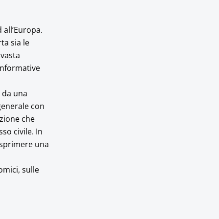
d all’Europa.
ta sia le
 vasta
informative
e da una
generale con
azione che
o civile. In
esprimere una
mici, sulle