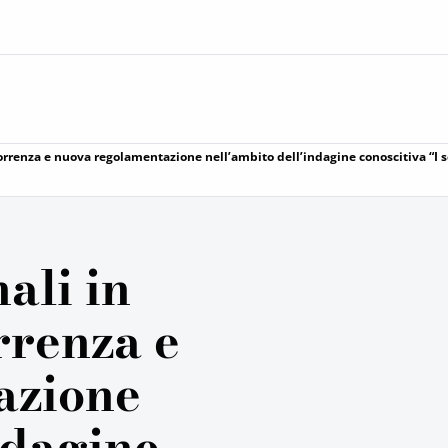
correnza e nuova regolamentazione nell’ambito dell’indagine conoscitiva “I se
nali in
rrenza e
azione
ndagine