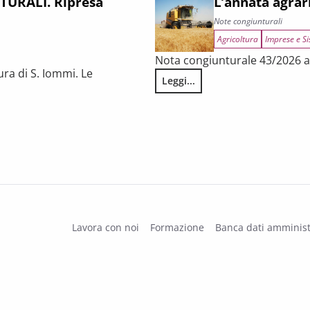
URALI. Ripresa
L’annata agrar
Note congiunturali
Agricoltura
Imprese e Si
Nota congiunturale 43/2026 a 
ura di S. Iommi. Le
Leggi...
L’annata agraria 2025 in Tosca
 fragilità persistenti
Lavora con noi
Formazione
Banca dati amminist