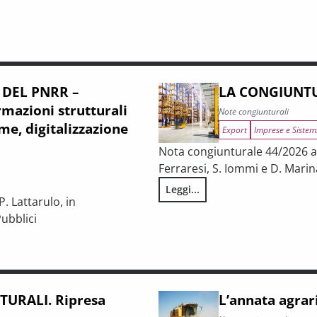
 DEL PNRR –
LA CONGIUNTU
mazioni strutturali
Note congiunturali
me, digitalizzazione
Export
Imprese e Sistem
Nota congiunturale 44/2026 a c
Ferraresi, S. Iommi e D. Marin
Leggi...
LA CONGIUNTURA NELLE PROV
. Lattarulo, in
ubblici
iunturale e trasformazioni strutturali del procurement pubblico
URALI. Ripresa
L’annata agrar