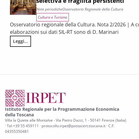
selettiva e fragilità persistenti
Note periodiche
Osservatorio Regionale della Cultura
Cultura e Turismo
Osservatorio regionale della Cultura. Nota 2/2026 | A c
elaborazioni sui dati SIL-RT sono di D. Marinari
Leggi...
LA CONGIUNTURA DEI SETTORI CULTURALI. Ripresa selettiva e
Istituto Regionale per la Programmazione Economica
della Toscana
Villa la Quiete alle Montalve - Via Pietro Dazzi, 1 - 50141 Firenze (Italia)
· Tel +39 55 459111 · protocollo.irpet@postacert.toscana.it · C.F.
04355350481