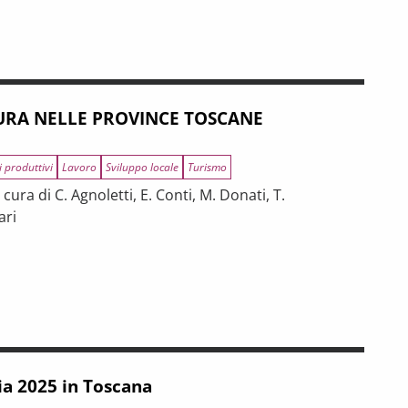
RA NELLE PROVINCE TOSCANE
i produttivi
Lavoro
Sviluppo locale
Turismo
ura di C. Agnoletti, E. Conti, M. Donati, T.
ari
INCE TOSCANE
 tra riforme, digitalizzazione e modelli organizzativi
ia 2025 in Toscana