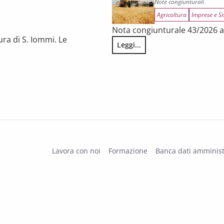
Note congiunturali
Agricoltura
Imprese e Si
Nota congiunturale 43/2026 a 
ura di S. Iommi. Le
Leggi...
L’annata agraria 2025 in Tosca
 fragilità persistenti
Lavora con noi
Formazione
Banca dati amminist