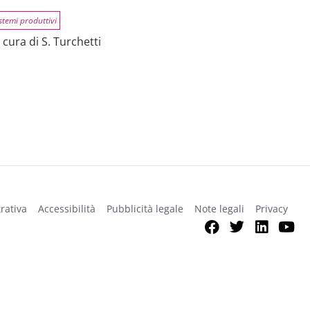
stemi produttivi
cura di S. Turchetti
na
rativa
Accessibilità
Pubblicità legale
Note legali
Privacy
Facebook
Twitter
Link
Y