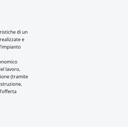
ristiche di un
realizzate e
l’impianto
conomico
el lavoro,
zione (tramite
istruzione,
l’offerta