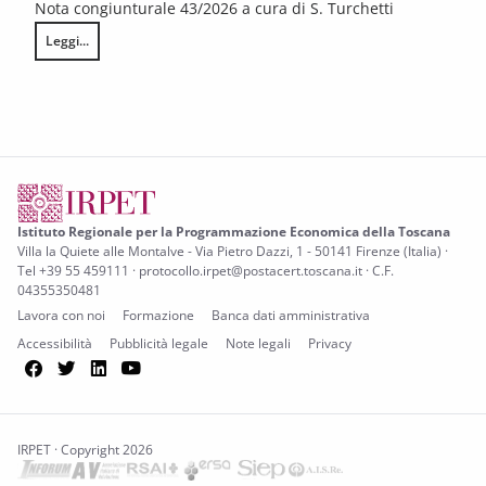
Nota congiunturale 43/2026 a cura di S. Turchetti
Leggi...
L’annata agraria 2025 in Toscana
Istituto Regionale per la Programmazione Economica della Toscana
Villa la Quiete alle Montalve - Via Pietro Dazzi, 1 - 50141 Firenze (Italia) ·
Tel +39 55 459111 · protocollo.irpet@postacert.toscana.it · C.F.
04355350481
Lavora con noi
Formazione
Banca dati amministrativa
Accessibilità
Pubblicità legale
Note legali
Privacy
Facebook
Twitter
LinkedIn
YouTube
IRPET · Copyright 2026