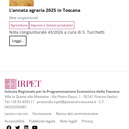
L’annata agraria 2025 in Toscana
Note congiunturali
Agricoltura
Imprese e Sistemi produttivi
Nota congiunturale 43/2026 a cura di S. Turchetti
Leggi...
L’annata agraria 2025 in Toscana
Istituto Regionale per la Programmazione Economica della Toscana
Villa la Quiete alle Montalve - Via Pietro Dazzi, 1 - 50141 Firenze (Italia) ·
Tel +39 55 459111 · protocollo.irpet@postacert.toscana.it · C.F.
04355350481
Lavora con noi
Formazione
Banca dati amministrativa
Accessibilità
Pubblicità legale
Note legali
Privacy
Facebook
Twitter
LinkedIn
YouTube