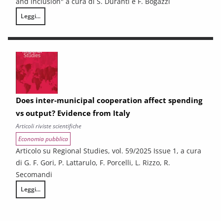
and inclusion" a cura di S. Duranti e F. Bogazzi
Leggi...
Resilient students: what are the factors behind the success of disadv
Does inter-municipal cooperation affect spending
vs output? Evidence from Italy
Articoli riviste scientifiche
Economia pubblica
Articolo su Regional Studies, vol. 59/2025 Issue 1, a cura
di G. F. Gori, P. Lattarulo, F. Porcelli, L. Rizzo, R.
Secomandi
Leggi...
Does inter-municipal cooperation affect spending vs output? Evidence 