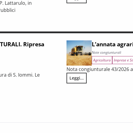
LA CONGIUNTURA NELLE PROV
. Lattarulo, in
ubblici
iunturale e trasformazioni strutturali del procurement pubblico
URALI. Ripresa
L’annata agrar
Note congiunturali
Agricoltura
Imprese e Si
Nota congiunturale 43/2026 a 
ura di S. Iommi. Le
Leggi...
L’annata agraria 2025 in Tosca
 fragilità persistenti