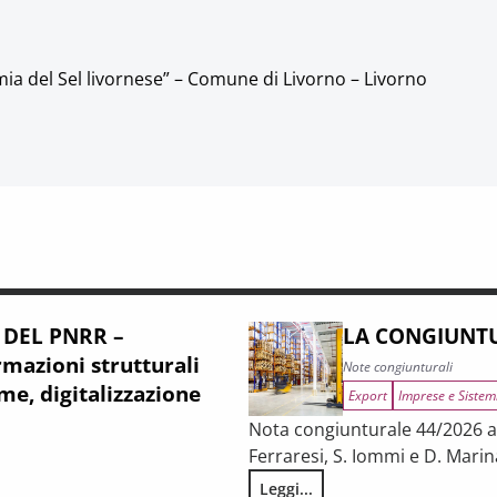
a del Sel livornese” – Comune di Livorno – Livorno
 DEL PNRR –
LA CONGIUNTU
mazioni strutturali
Note congiunturali
me, digitalizzazione
Export
Imprese e Sistem
Nota congiunturale 44/2026 a c
Ferraresi, S. Iommi e D. Marin
Leggi...