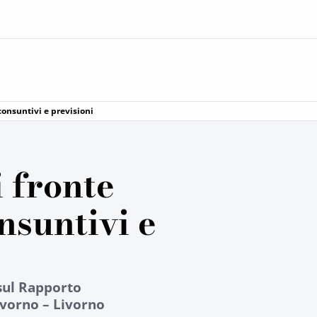
 consuntivi e previsioni
i fronte
onsuntivi e
sul Rapporto
ivorno – Livorno