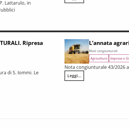
LA CONGIUNTURA NELLE PROV
. Lattarulo, in
ubblici
iunturale e trasformazioni strutturali del procurement pubblico
URALI. Ripresa
L’annata agrar
Note congiunturali
Agricoltura
Imprese e Si
Nota congiunturale 43/2026 a 
ura di S. Iommi. Le
Leggi...
L’annata agraria 2025 in Tosca
 fragilità persistenti