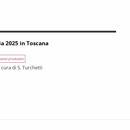
INCE TOSCANE
 tra riforme, digitalizzazione e modelli organizzativi
ia 2025 in Toscana
stemi produttivi
cura di S. Turchetti
na