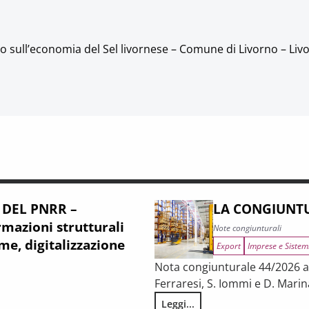
 sull’economia del Sel livornese – Comune di Livorno – Liv
 DEL PNRR –
LA CONGIUNTU
mazioni strutturali
Note congiunturali
me, digitalizzazione
Export
Imprese e Sistem
Nota congiunturale 44/2026 a c
Ferraresi, S. Iommi e D. Marin
Leggi...