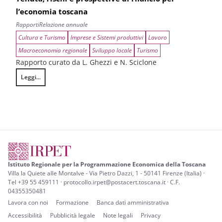
l’economia toscana
Rapporti
Relazione annuale
Cultura e Turismo
Imprese e Sistemi produttivi
Lavoro
Macroeconomia regionale
Sviluppo locale
Turismo
Rapporto curato da L. Ghezzi e N. Sciclone
Leggi...
Tenuta, rischi e prospettive di rilancio per l’economia toscana
Istituto Regionale per la Programmazione Economica della Toscana
Villa la Quiete alle Montalve - Via Pietro Dazzi, 1 - 50141 Firenze (Italia) ·
Tel +39 55 459111 · protocollo.irpet@postacert.toscana.it · C.F.
04355350481
Lavora con noi
Formazione
Banca dati amministrativa
Accessibilità
Pubblicità legale
Note legali
Privacy