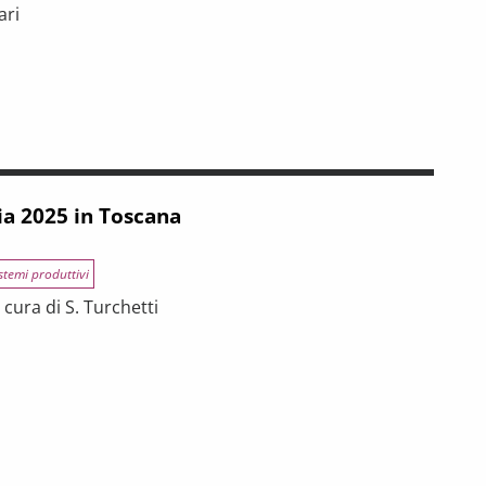
ari
INCE TOSCANE
 tra riforme, digitalizzazione e modelli organizzativi
ia 2025 in Toscana
stemi produttivi
cura di S. Turchetti
na