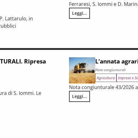
Ferraresi, S. Iommi e D. Marin
Leggi...
LA CONGIUNTURA NELLE PROV
. Lattarulo, in
ubblici
iunturale e trasformazioni strutturali del procurement pubblico
URALI. Ripresa
L’annata agrar
Note congiunturali
Agricoltura
Imprese e Si
Nota congiunturale 43/2026 a 
ura di S. Iommi. Le
Leggi...
L’annata agraria 2025 in Tosca
 fragilità persistenti