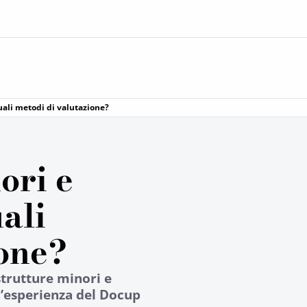
quali metodi di valutazione?
ori e
ali
ione?
strutture minori e
L’esperienza del Docup