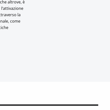
 che altrove, è
l’attivazione
ttraverso la
ionale, come
tiche