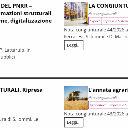
 DEL PNRR –
LA CONGIUNTU
mazioni strutturali
Note congiunturali
me, digitalizzazione
Export
Imprese e Sistem
Nota congiunturale 44/2026 a c
Ferraresi, S. Iommi e D. Marin
Leggi...
LA CONGIUNTURA NELLE PROV
. Lattarulo, in
ubblici
iunturale e trasformazioni strutturali del procurement pubblico
URALI. Ripresa
L’annata agrar
Note congiunturali
Agricoltura
Imprese e Si
Nota congiunturale 43/2026 a 
ura di S. Iommi. Le
Leggi...
L’annata agraria 2025 in Tosca