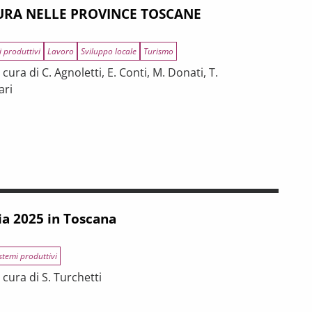
RA NELLE PROVINCE TOSCANE
i produttivi
Lavoro
Sviluppo locale
Turismo
ura di C. Agnoletti, E. Conti, M. Donati, T.
ari
INCE TOSCANE
 tra riforme, digitalizzazione e modelli organizzativi
ia 2025 in Toscana
stemi produttivi
cura di S. Turchetti
na