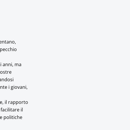
sentano,
specchio
ti anni, ma
nostre
vandosi
te i giovani,
e, il rapporto
acilitare il
e politiche