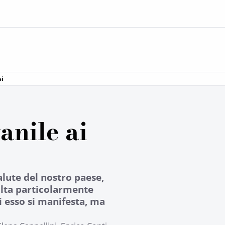
si
anile ai
alute del nostro paese,
sulta particolarmente
ui esso si manifesta, ma