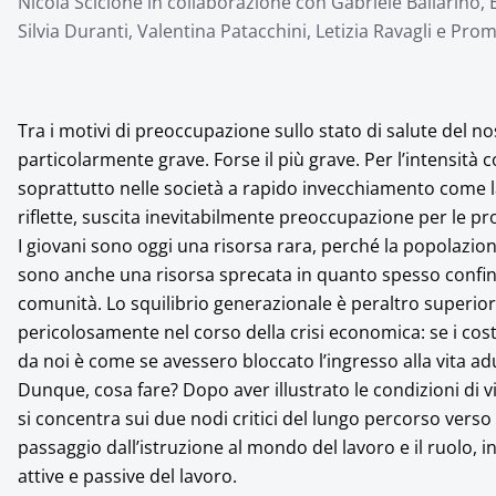
Nicola Sciclone in collaborazione con Gabriele Ballarino, E
Silvia Duranti, Valentina Patacchini, Letizia Ravagli e Pr
Tra i motivi di preoccupazione sullo stato di salute del no
particolarmente grave. Forse il più grave. Per l’intensità
soprattutto nelle società a rapido invecchiamento come la
riflette, suscita inevitabilmente preoccupazione per le pros
I giovani sono oggi una risorsa rara, perché la popolazion
sono anche una risorsa sprecata in quanto spesso confinat
comunità. Lo squilibrio generazionale è peraltro superio
pericolosamente nel corso della crisi economica: se i co
da noi è come se avessero bloccato l’ingresso alla vita ad
Dunque, cosa fare? Dopo aver illustrato le condizioni di vit
si concentra sui due nodi critici del lungo percorso verso l
passaggio dall’istruzione al mondo del lavoro e il ruolo, in 
attive e passive del lavoro.