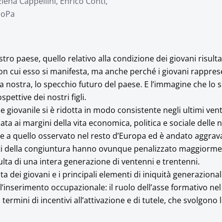
lena Cappellini, Enrico Conti,
omoPa
stro paese, quello relativo alla condizione dei giovani risulta
 con cui esso si manifesta, ma anche perché i giovani rappre
 nostra, lo specchio futuro del paese. E l’immagine che lo 
pettive dei nostri figli.
e giovanile si è ridotta in modo consistente negli ultimi ven
a ai margini della vita economica, politica e sociale delle 
re a quello osservato nel resto d’Europa ed è andato aggra
sti della congiuntura hanno ovunque penalizzato maggiormen
ulta di una intera generazione di ventenni e trentenni.
a dei giovani e i principali elementi di iniquità generazional
’inserimento occupazionale: il ruolo dell’asse formativo nel f
termini di incentivi all’attivazione e di tutele, che svolgono l