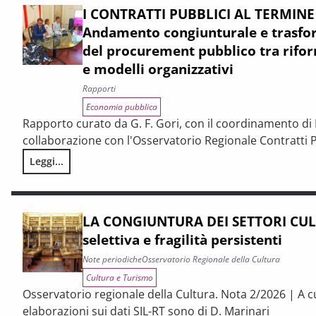
I CONTRATTI PUBBLICI AL TERMINE
Andamento congiunturale e trasfor
del procurement pubblico tra rifor
e modelli organizzativi
Rapporti
Economia pubblica
Rapporto curato da G. F. Gori, con il coordinamento di P
collaborazione con l'Osservatorio Regionale Contratti P
Leggi...
I CONTRATTI PUBBLICI AL TERMINE DEL PNRR – Andamento cong
LA CONGIUNTURA DEI SETTORI CULT
selettiva e fragilità persistenti
Note periodiche
Osservatorio Regionale della Cultura
Cultura e Turismo
Osservatorio regionale della Cultura. Nota 2/2026 | A c
elaborazioni sui dati SIL-RT sono di D. Marinari