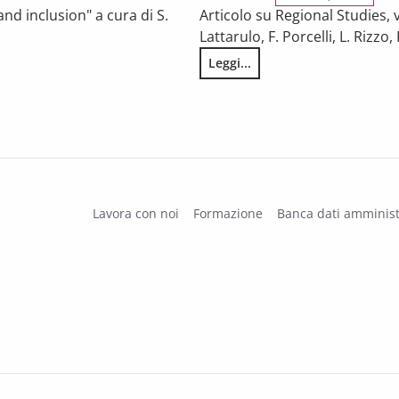
nd inclusion" a cura di S.
Articolo su Regional Studies, vo
Lattarulo, F. Porcelli, L. Rizz
Leggi...
s of disadvantaged students?
Does inter-municipal cooperati
Lavora con noi
Formazione
Banca dati amminist