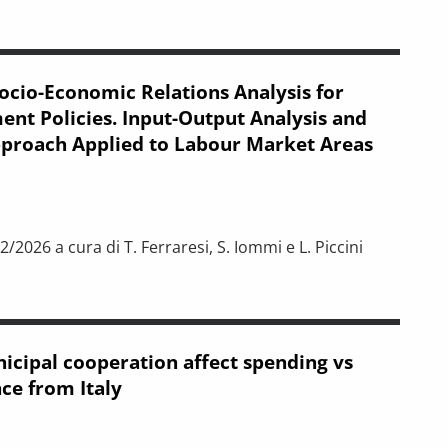
ocio-Economic Relations Analysis for
t Policies. Input-Output Analysis and
pproach Applied to Labour Market Areas
/2026 a cura di T. Ferraresi, S. Iommi e L. Piccini
elations Analysis for New Development Policies. Input-Output An
icipal cooperation affect spending vs
ce from Italy