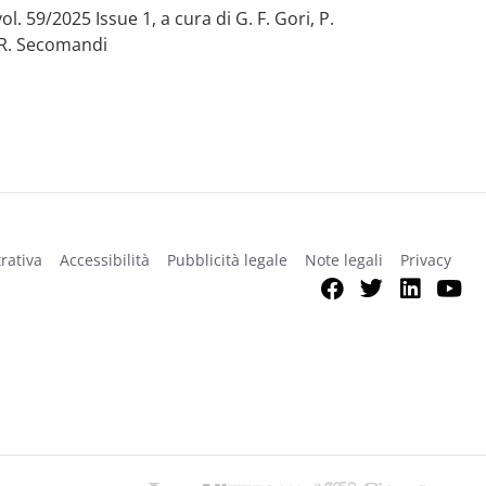
l. 59/2025 Issue 1, a cura di G. F. Gori, P.
o, R. Secomandi
on affect spending vs output? Evidence from Italy
rativa
Accessibilità
Pubblicità legale
Note legali
Privacy
Facebook
Twitter
Link
Y