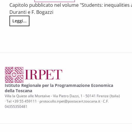
Capitolo pubblicato nel volume "Students: inequalities a
Duranti e F. Bogazzi
Leggi...
Resilient students: what are the factors behind the succes
Istituto Regionale per la Programmazione Economica
della Toscana
Villa la Quiete alle Montalve - Via Pietro Dazzi, 1 - 50141 Firenze (Italia)
· Tel +39 55 459111 · protocollo.irpet@postacert.toscana.it · C.F.
04355350481