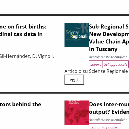
e on first births:
Sub-Regional S
inal tax data in
New Developmen
Value Chain A
in Tuscany
Gil-Hernández, D. Vignoli,
Articoli riviste scientifiche
Lavoro
Sviluppo locale
Articolo su Scienze Regionale 2
e-level evidence from longitudinal tax data in Italy
Leggi...
Sub-Regional Socio-Economic R
ctors behind the
Does inter-mun
output? Eviden
Articoli riviste scientifiche
Economia pubblica