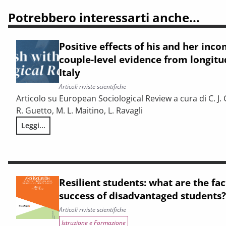
Potrebbero interessarti anche...
Positive effects of his and her incom
couple-level evidence from longitud
Italy
Articoli riviste scientifiche
Articolo su European Sociological Review a cura di C. J. 
R. Guetto, M. L. Maitino, L. Ravagli
Leggi...
Positive effects of his and her income on first births: coupl
Resilient students: what are the fa
success of disadvantaged students?
Articoli riviste scientifiche
Istruzione e Formazione