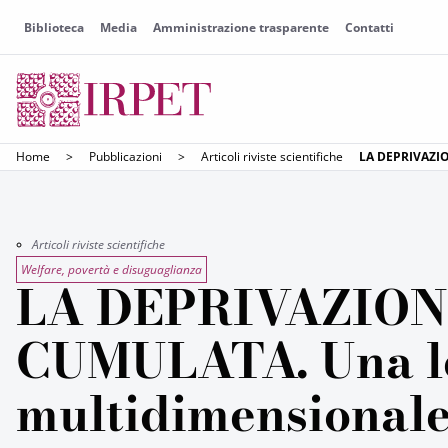
Biblioteca
Media
Amministrazione trasparente
Contatti
Home
>
Pubblicazioni
>
Articoli riviste scientifiche
LA DEPRIVAZIO
Articoli riviste scientifiche
Welfare, povertà e disuguaglianza
LA DEPRIVAZIO
CUMULATA. Una l
multidimensionale