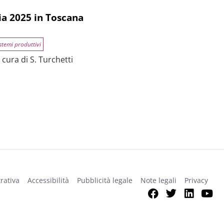
ia 2025 in Toscana
stemi produttivi
cura di S. Turchetti
na
rativa
Accessibilità
Pubblicità legale
Note legali
Privacy
Facebook
Twitter
Link
Y