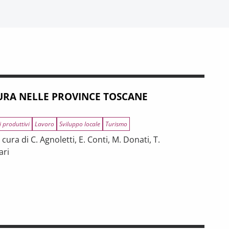
RA NELLE PROVINCE TOSCANE
i produttivi
Lavoro
Sviluppo locale
Turismo
ura di C. Agnoletti, E. Conti, M. Donati, T.
ari
INCE TOSCANE
 tra riforme, digitalizzazione e modelli organizzativi