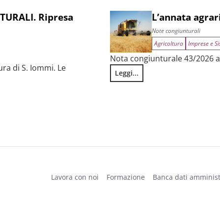
URALI. Ripresa
L’annata agrar
Note congiunturali
Agricoltura
Imprese e Si
Nota congiunturale 43/2026 a 
ura di S. Iommi. Le
Leggi...
L’annata agraria 2025 in Tosca
 fragilità persistenti
Lavora con noi
Formazione
Banca dati amminist