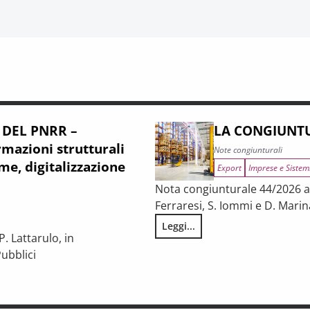
 DEL PNRR –
LA CONGIUNTU
mazioni strutturali
Note congiunturali
me, digitalizzazione
Export
Imprese e Sistem
Nota congiunturale 44/2026 a c
Ferraresi, S. Iommi e D. Marin
Leggi...
LA CONGIUNTURA NELLE PROV
. Lattarulo, in
ubblici
iunturale e trasformazioni strutturali del procurement pubblico