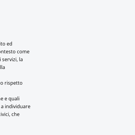
ito ed
 contesto come
servizi, la
lla
to rispetto
ne e quali
e a individuare
ivici, che