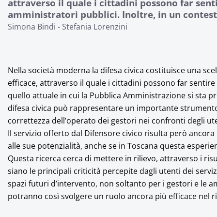
attraverso il quale i cittadini possono far sent
amministratori pubblici. Inoltre, in un contesto
Simona Bindi - Stefania Lorenzini
Nella società moderna la difesa civica costituisce una sce
efficace, attraverso il quale i cittadini possono far sentir
quello attuale in cui la Pubblica Amministrazione si sta p
difesa civica può rappresentare un importante strumento 
correttezza dell’operato dei gestori nei confronti degli ute
Il servizio offerto dal Difensore civico risulta però ancora
alle sue potenzialità, anche se in Toscana questa esperienz
Questa ricerca cerca di mettere in rilievo, attraverso i risu
siano le principali criticità percepite dagli utenti dei serv
spazi futuri d’intervento, non soltanto per i gestori e le 
potranno così svolgere un ruolo ancora più efficace nel rim