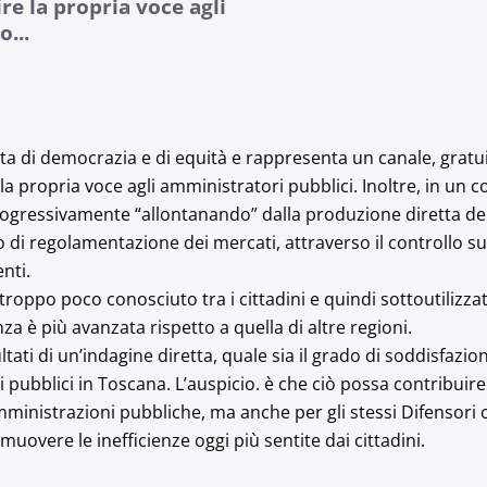
ire la propria voce agli
...
lta di democrazia e di equità e rappresenta un canale, gratu
e la propria voce agli amministratori pubblici. Inoltre, in un
rogressivamente “allontanando” dalla produzione diretta dei 
di regolamentazione dei mercati, attraverso il controllo su
nti.
 troppo poco conosciuto tra i cittadini e quindi sottoutilizza
a è più avanzata rispetto a quella di altre regioni.
ltati di un’indagine diretta, quale sia il grado di soddisfazio
izi pubblici in Toscana. L’auspicio. è che ciò possa contribuir
amministrazioni pubbliche, ma anche per gli stessi Difensori c
uovere le inefficienze oggi più sentite dai cittadini.