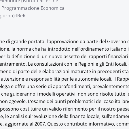
S Piemonte (Istituto Ricerche
ale Programmazione Economica
giorno)-IReR
ione di grande portata: l’approvazione da parte del Governo 
uzione, la norma che ha introdotto nell’ordinamento italiano 
 per la definizione di un nuovo assetto dei rapporti finanziari
entramento. Le consultazioni con le Regioni e gli Enti locali
meno di parte delle elaborazioni maturate in precedenti sta
 attenzione e responsabilità per le autonomie locali. Il Rap
delega e offre una serie di approfondimenti, prevalentement
i che guideranno i modelli operativi, non sono risolte tutte l
 non agevole. L’esame dei punti problematici del caso italian
possono costituire un valido riferimento per il nostro paese
 le analisi sull’evoluzione della finanza locale, sull’andame
nale, aggiornate al 2007. Questo contributo informativo, com