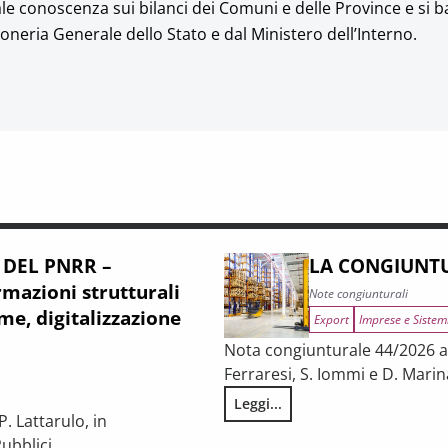
nale conoscenza sui bilanci dei Comuni e delle Province e si b
ioneria Generale dello Stato e dal Ministero dell’Interno.
 DEL PNRR –
LA CONGIUNTU
mazioni strutturali
Note congiunturali
me, digitalizzazione
Export
Imprese e Sistem
Nota congiunturale 44/2026 a c
Ferraresi, S. Iommi e D. Marin
Leggi...
LA CONGIUNTURA NELLE PROV
. Lattarulo, in
ubblici