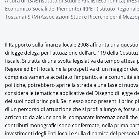
A cura di: ISAE (Istituto di Studi e Analisi Economica)-IRE
Economico Sociali del Piemonte)-IRPET (Istituto Region
Toscana)-SRM (Associazioni Studi e Ricerche per il Mezzo
Il Rapporto sulla finanza locale 2008 affronta una quest
di legge delega per l’attuazione dell’art. 119 della Costit
fiscale. Si tratta di una svolta legislativa da tempo attesa
Regioni ed Enti locali, nella prospettiva di un maggior dec
complessivamente accettato l’impianto, e la continuità al
politiche, potrebbero aprire la strada a una fase di nuova
considera le tematiche applicative del Disegno di legge 
dei suoi nodi principali. Se in esso sono presenti i princip
di un percorso di attuazione che si profila lungo e, forse,
arricchito da alcune analisi comparate internazionali che 
contributi monografici sono confermate, nella prima parte,
investimenti degli Enti locali e sulla dinamica del perso