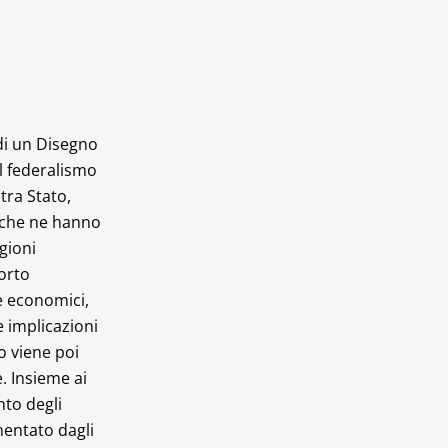
di un Disegno
il federalismo
 tra Stato,
, che ne hanno
gioni
porto
e economici,
e implicazioni
o viene poi
. Insieme ai
nto degli
mentato dagli