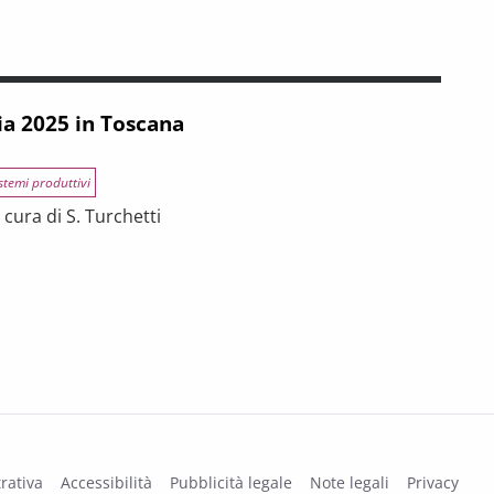
 tra riforme, digitalizzazione e modelli organizzativi
ia 2025 in Toscana
stemi produttivi
cura di S. Turchetti
na
rativa
Accessibilità
Pubblicità legale
Note legali
Privacy