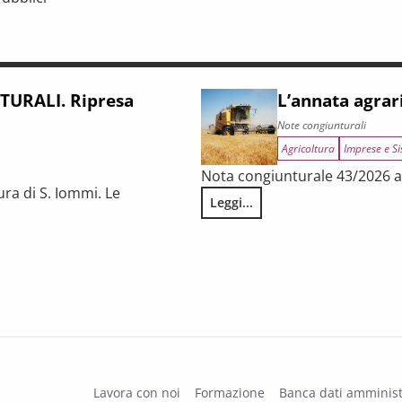
iunturale e trasformazioni strutturali del procurement pubblico
URALI. Ripresa
L’annata agrar
Note congiunturali
Agricoltura
Imprese e Si
Nota congiunturale 43/2026 a 
ura di S. Iommi. Le
Leggi...
L’annata agraria 2025 in Tosca
 fragilità persistenti
Lavora con noi
Formazione
Banca dati amminist