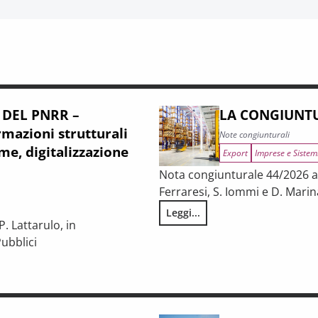
 DEL PNRR –
LA CONGIUNTU
mazioni strutturali
Note congiunturali
me, digitalizzazione
Export
Imprese e Sistem
Nota congiunturale 44/2026 a c
Ferraresi, S. Iommi e D. Marin
Leggi...
LA CONGIUNTURA NELLE PROV
. Lattarulo, in
ubblici
iunturale e trasformazioni strutturali del procurement pubblico