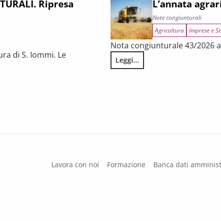
URALI. Ripresa
L’annata agrar
Note congiunturali
Agricoltura
Imprese e Si
Nota congiunturale 43/2026 a 
ura di S. Iommi. Le
Leggi...
L’annata agraria 2025 in Tosca
 fragilità persistenti
Lavora con noi
Formazione
Banca dati amminist