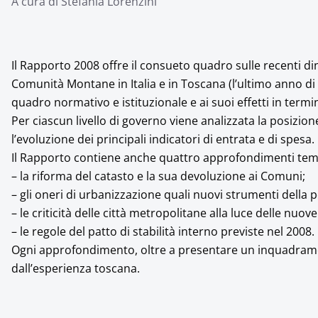
A cura di Stefania Lorenzini
Il Rapporto 2008 offre il consueto quadro sulle recenti d
Comunità Montane in Italia e in Toscana (l’ultimo anno di r
quadro normativo e istituzionale e ai suoi effetti in termi
Per ciascun livello di governo viene analizzata la posizi
l’evoluzione dei principali indicatori di entrata e di spesa.
Il Rapporto contiene anche quattro approfondimenti temat
– la riforma del catasto e la sua devoluzione ai Comuni;
– gli oneri di urbanizzazione quali nuovi strumenti della pol
– le criticità delle città metropolitane alla luce delle nuo
– le regole del patto di stabilità interno previste nel 2008.
Ogni approfondimento, oltre a presentare un inquadramen
dall’esperienza toscana.