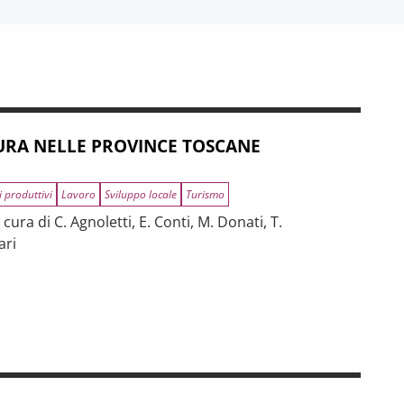
RA NELLE PROVINCE TOSCANE
i produttivi
Lavoro
Sviluppo locale
Turismo
ura di C. Agnoletti, E. Conti, M. Donati, T.
ari
INCE TOSCANE
 tra riforme, digitalizzazione e modelli organizzativi