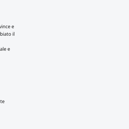
vince e
biato il
ale e
nte