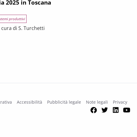
ia 2025 in Toscana
stemi produttivi
cura di S. Turchetti
na
rativa
Accessibilità
Pubblicità legale
Note legali
Privacy
Facebook
Twitter
Link
Y