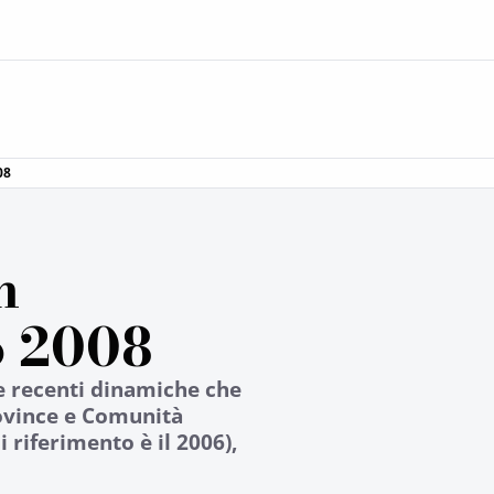
08
n
o 2008
le recenti dinamiche che
rovince e Comunità
 riferimento è il 2006),