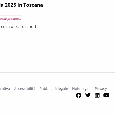
ia 2025 in Toscana
stemi produttivi
cura di S. Turchetti
na
rativa
Accessibilità
Pubblicità legale
Note legali
Privacy
Facebook
Twitter
Link
Y