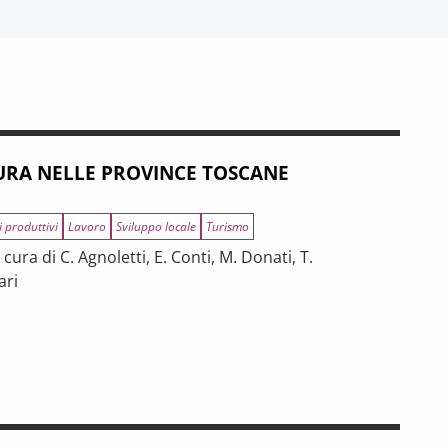
RA NELLE PROVINCE TOSCANE
i produttivi
Lavoro
Sviluppo locale
Turismo
ura di C. Agnoletti, E. Conti, M. Donati, T.
ari
INCE TOSCANE
 tra riforme, digitalizzazione e modelli organizzativi