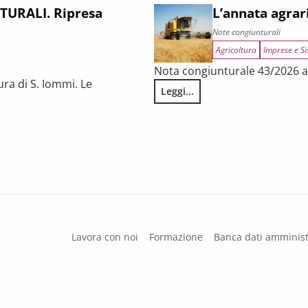
URALI. Ripresa
L’annata agrar
Note congiunturali
Agricoltura
Imprese e Si
Nota congiunturale 43/2026 a 
ura di S. Iommi. Le
Leggi...
L’annata agraria 2025 in Tosca
 fragilità persistenti
Lavora con noi
Formazione
Banca dati amminist