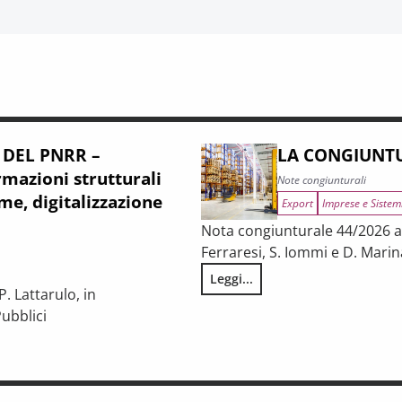
 DEL PNRR –
LA CONGIUNTU
mazioni strutturali
Note congiunturali
me, digitalizzazione
Export
Imprese e Sistem
Nota congiunturale 44/2026 a c
Ferraresi, S. Iommi e D. Marin
Leggi...
LA CONGIUNTURA NELLE PROV
. Lattarulo, in
ubblici
iunturale e trasformazioni strutturali del procurement pubblico