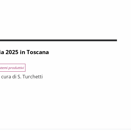
INCE TOSCANE
 tra riforme, digitalizzazione e modelli organizzativi
ia 2025 in Toscana
stemi produttivi
cura di S. Turchetti
na