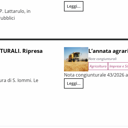
Leggi...
LA CONGIUNTURA NELLE PROV
. Lattarulo, in
ubblici
iunturale e trasformazioni strutturali del procurement pubblico
URALI. Ripresa
L’annata agrar
Note congiunturali
Agricoltura
Imprese e Si
Nota congiunturale 43/2026 a 
ura di S. Iommi. Le
Leggi...
L’annata agraria 2025 in Tosca
 fragilità persistenti