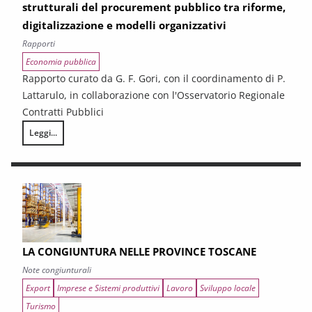
strutturali del procurement pubblico tra riforme,
digitalizzazione e modelli organizzativi
Rapporti
Economia pubblica
Rapporto curato da G. F. Gori, con il coordinamento di P.
Lattarulo, in collaborazione con l'Osservatorio Regionale
Contratti Pubblici
Leggi...
I CONTRATTI PUBBLICI AL TERMINE DEL PNRR – Andamento congiunturale e
LA CONGIUNTURA NELLE PROVINCE TOSCANE
Note congiunturali
Export
Imprese e Sistemi produttivi
Lavoro
Sviluppo locale
Turismo