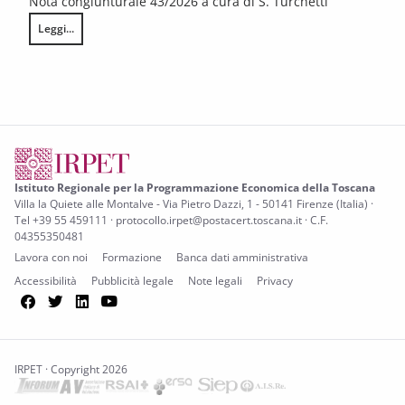
Nota congiunturale 43/2026 a cura di S. Turchetti
Leggi...
L’annata agraria 2025 in Toscana
Istituto Regionale per la Programmazione Economica della Toscana
Villa la Quiete alle Montalve - Via Pietro Dazzi, 1 - 50141 Firenze (Italia) ·
Tel +39 55 459111 · protocollo.irpet@postacert.toscana.it · C.F.
04355350481
Lavora con noi
Formazione
Banca dati amministrativa
Accessibilità
Pubblicità legale
Note legali
Privacy
Facebook
Twitter
LinkedIn
YouTube
IRPET · Copyright 2026