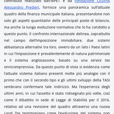
contributo realizzato dall’IRPET e da
Fondazione CESIFIN
Alessandro Predieri
, fornisce una panoramica sull’attuale
quadro della finanza municipale italiana, presentandone non
solo gli aspetti quantitativi delle principali poste di bilancio,
ma anche la lunga evoluzione normativa che lo ha condotto a
questo punto. Il confronto internazionale delinea, soprattutto
nel campo dell’imposizione immobiliare, due sistemi
abbastanza alternativi tra loro, ovvero da un lato i Paesi latini
in cui l’imposizione è prevalentemente di natura patrimoniale
e il sistema anglosassone, basato su una
service tax
onnicomprensiva. Da questo punto di vista si evidenzia come
l’attuale sistema italiano presenti molte più analogie con il
primo che con il secondo tipo e gli ultimi sviluppi della TASI
sembrano confermare tale indirizzo. Ma l’esperienza degli
ultimi anni, in cui l’assetto è stato ridisegnato più volte, così
come il dibattito in sede di Legge di Stabilità per il 2016,
relativo ad una revisione del quadro attraverso una nuova
Local Tax
testimoniano come l’evoluzione del sistema non