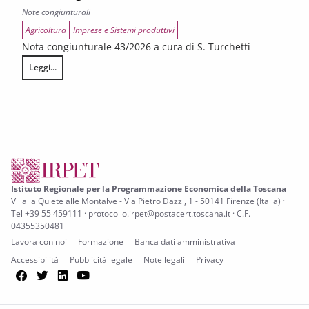
Note congiunturali
Agricoltura
Imprese e Sistemi produttivi
Nota congiunturale 43/2026 a cura di S. Turchetti
Leggi...
L’annata agraria 2025 in Toscana
Istituto Regionale per la Programmazione Economica della Toscana
Villa la Quiete alle Montalve - Via Pietro Dazzi, 1 - 50141 Firenze (Italia) ·
Tel +39 55 459111 · protocollo.irpet@postacert.toscana.it · C.F.
04355350481
Lavora con noi
Formazione
Banca dati amministrativa
Accessibilità
Pubblicità legale
Note legali
Privacy
Facebook
Twitter
LinkedIn
YouTube