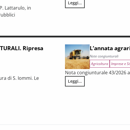
Leggi...
LA CONGIUNTURA NELLE PROV
. Lattarulo, in
ubblici
iunturale e trasformazioni strutturali del procurement pubblico
URALI. Ripresa
L’annata agrar
Note congiunturali
Agricoltura
Imprese e Si
Nota congiunturale 43/2026 a 
ura di S. Iommi. Le
Leggi...
L’annata agraria 2025 in Tosca
 fragilità persistenti