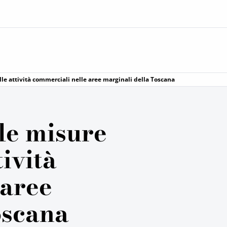
lle attività commerciali nelle aree marginali della Toscana
le misure
tività
 aree
oscana