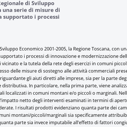
 Regionale di Sviluppo
 una serie di misure di
ha supportato i processi
 di Sviluppo Economico 2001-2005, la Regione Toscana, con una
a supportato i processi di innovazione e modernizzazione del
 vicinato e la tutela della rete degli esercizi in comuni piccol
esso delle misure di sostegno alle attività commerciali prese
guardante gli aiuti diretti alle imprese, sia per la parte degl
distributiva. In particolare, nella prima parte, viene analizza
li localizzati in comuni montani e/o piccoli o marginali. Ne
l’impatto netto degli interventi esaminati in termini di apert
derate. I risultati prodotti evidenziano quanta parte dei ca
uni montani/piccoli/marginali sia specificamente attribuibil
uanta parte sia invece imputabile all’effetto di fattori congi