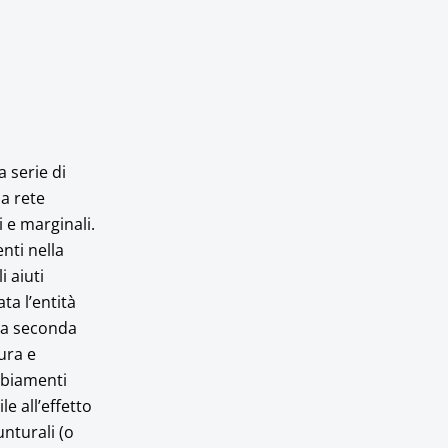
 serie di
la rete
i e marginali.
nti nella
i aiuti
ta l’entità
lla seconda
ura e
mbiamenti
e all’effetto
unturali (o