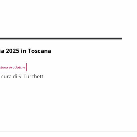
INCE TOSCANE
 tra riforme, digitalizzazione e modelli organizzativi
ia 2025 in Toscana
stemi produttivi
cura di S. Turchetti
na