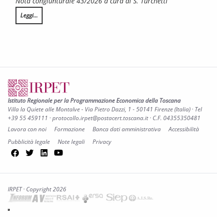
Nota congiunturale 43/2026 a cura di S. Turchetti
Leggi...
L’annata agraria 2025 in Toscana
Istituto Regionale per la Programmazione Economica della Toscana
Villa la Quiete alle Montalve - Via Pietro Dazzi, 1 - 50141 Firenze (Italia) · Tel
+39 55 459111 · protocollo.irpet@postacert.toscana.it · C.F. 04355350481
Lavora con noi
Formazione
Banca dati amministrativa
Accessibilità
Pubblicità legale
Note legali
Privacy
Facebook
Twitter
LinkedIn
YouTube
IRPET · Copyright 2026