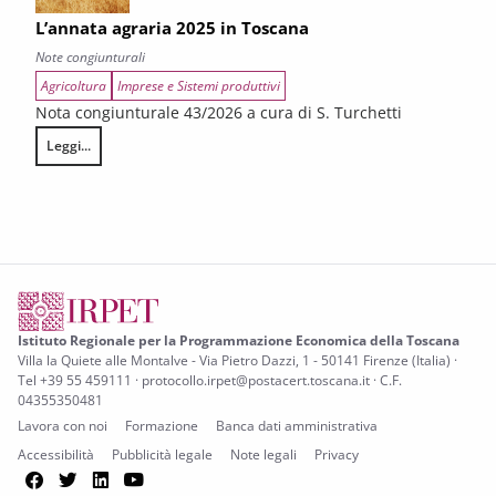
L’annata agraria 2025 in Toscana
Note congiunturali
Agricoltura
Imprese e Sistemi produttivi
Nota congiunturale 43/2026 a cura di S. Turchetti
Leggi...
L’annata agraria 2025 in Toscana
Istituto Regionale per la Programmazione Economica della Toscana
Villa la Quiete alle Montalve - Via Pietro Dazzi, 1 - 50141 Firenze (Italia) ·
Tel +39 55 459111 · protocollo.irpet@postacert.toscana.it · C.F.
04355350481
Lavora con noi
Formazione
Banca dati amministrativa
Accessibilità
Pubblicità legale
Note legali
Privacy
Facebook
Twitter
LinkedIn
YouTube