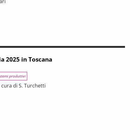
ari
INCE TOSCANE
 tra riforme, digitalizzazione e modelli organizzativi
ia 2025 in Toscana
stemi produttivi
cura di S. Turchetti
na