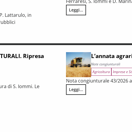
Ferraresi, S. Iommi e D. Marin
Leggi...
LA CONGIUNTURA NELLE PROV
. Lattarulo, in
ubblici
iunturale e trasformazioni strutturali del procurement pubblico
URALI. Ripresa
L’annata agrar
Note congiunturali
Agricoltura
Imprese e Si
Nota congiunturale 43/2026 a 
ura di S. Iommi. Le
Leggi...
L’annata agraria 2025 in Tosca
 fragilità persistenti