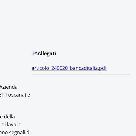
Allegati
articolo_240620_bancaditalia.pdf
(Azienda
ET Toscana) e
e della
 di lavoro
gono segnali di