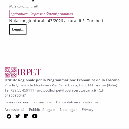
Note congiunturali
Agricoltura
Imprese e Sistemi produttivi
Nota congiunturale 43/2026 a cura di S. Turchetti
Leggi...
L’annata agraria 2025 in Toscana
Istituto Regionale per la Programmazione Economica della Toscana
Villa la Quiete alle Montalve - Via Pietro Dazzi, 1 - 50141 Firenze (Italia) ·
Tel +39 55 459111 · protocollo.irpet@postacert.toscana.it · C.F.
04355350481
Lavora con noi
Formazione
Banca dati amministrativa
Accessibilità
Pubblicità legale
Note legali
Privacy
Facebook
Twitter
LinkedIn
YouTube