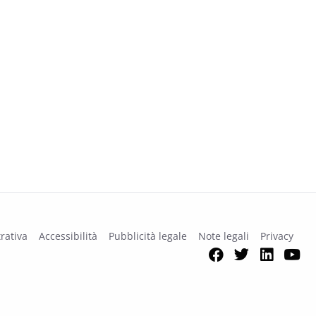
rativa
Accessibilità
Pubblicità legale
Note legali
Privacy
Facebook
Twitter
Link
Y