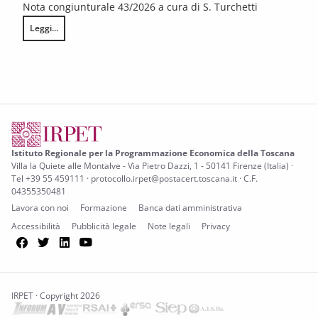
Nota congiunturale 43/2026 a cura di S. Turchetti
Leggi...
L’annata agraria 2025 in Toscana
Istituto Regionale per la Programmazione Economica della Toscana
Villa la Quiete alle Montalve - Via Pietro Dazzi, 1 - 50141 Firenze (Italia) ·
Tel +39 55 459111 · protocollo.irpet@postacert.toscana.it · C.F.
04355350481
Lavora con noi
Formazione
Banca dati amministrativa
Accessibilità
Pubblicità legale
Note legali
Privacy
Facebook
Twitter
LinkedIn
YouTube
IRPET · Copyright 2026