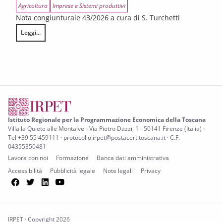
Agricoltura
Imprese e Sistemi produttivi
Nota congiunturale 43/2026 a cura di S. Turchetti
Leggi...
L’annata agraria 2025 in Toscana
Istituto Regionale per la Programmazione Economica della Toscana
Villa la Quiete alle Montalve - Via Pietro Dazzi, 1 - 50141 Firenze (Italia) ·
Tel +39 55 459111 · protocollo.irpet@postacert.toscana.it · C.F.
04355350481
Lavora con noi
Formazione
Banca dati amministrativa
Accessibilità
Pubblicità legale
Note legali
Privacy
Facebook
Twitter
LinkedIn
YouTube
IRPET · Copyright 2026