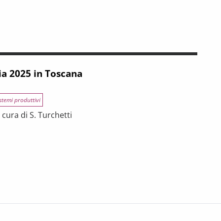
INCE TOSCANE
 tra riforme, digitalizzazione e modelli organizzativi
ia 2025 in Toscana
stemi produttivi
cura di S. Turchetti
na