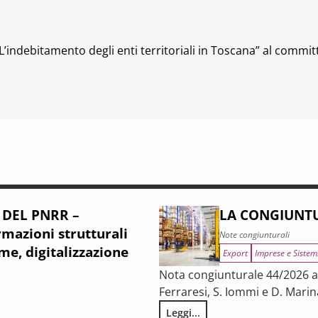
L’indebitamento degli enti territoriali in Toscana” al commit
 DEL PNRR –
LA CONGIUNTU
mazioni strutturali
Note congiunturali
me, digitalizzazione
Export
Imprese e Sistem
Nota congiunturale 44/2026 a c
Ferraresi, S. Iommi e D. Marin
Leggi...