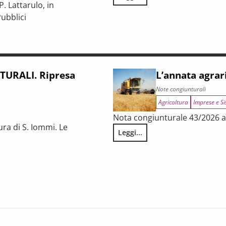
LA CONGIUNTURA NELLE PROV
. Lattarulo, in
ubblici
iunturale e trasformazioni strutturali del procurement pubblico
URALI. Ripresa
L’annata agrar
Note congiunturali
Agricoltura
Imprese e Si
Nota congiunturale 43/2026 a 
ura di S. Iommi. Le
Leggi...
L’annata agraria 2025 in Tosca
 fragilità persistenti