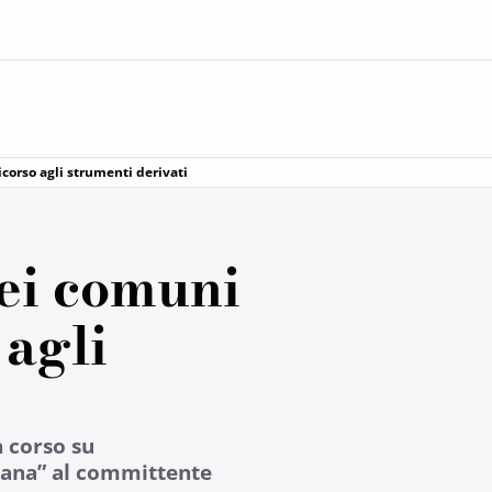
icorso agli strumenti derivati
ei comuni
 agli
n corso su
scana” al committente