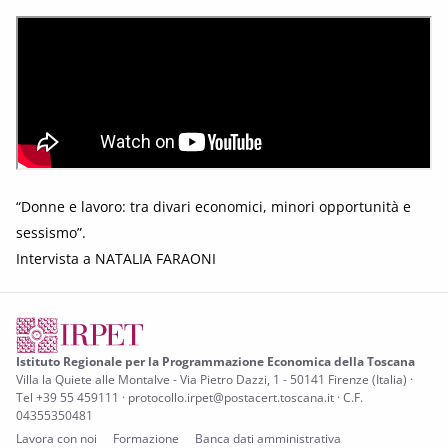
“Donne e lavoro: tra divari economici, minori opportunità e
sessismo”.
Intervista a NATALIA FARAONI
Istituto Regionale per la Programmazione Economica della Toscana
Villa la Quiete alle Montalve - Via Pietro Dazzi, 1 - 50141 Firenze (Italia) ·
Tel +39 55 459111 · protocollo.irpet@postacert.toscana.it · C.F.
04355350481
Lavora con noi
Formazione
Banca dati amministrativa